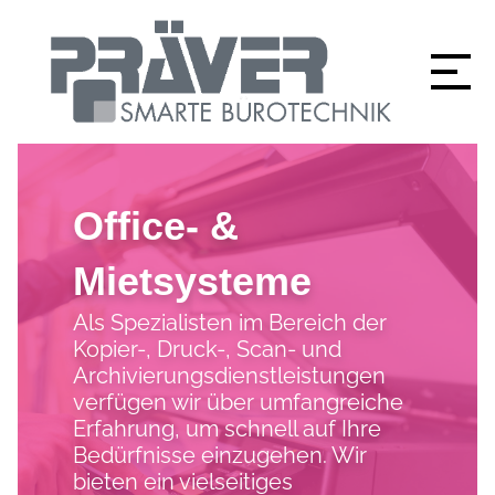
Office- &
Mietsysteme
Als Spezialisten im Bereich der
Kopier-, Druck-, Scan- und
Archivierungsdienstleistungen
verfügen wir über umfangreiche
Erfahrung, um schnell auf Ihre
Bedürfnisse einzugehen. Wir
bieten ein vielseitiges