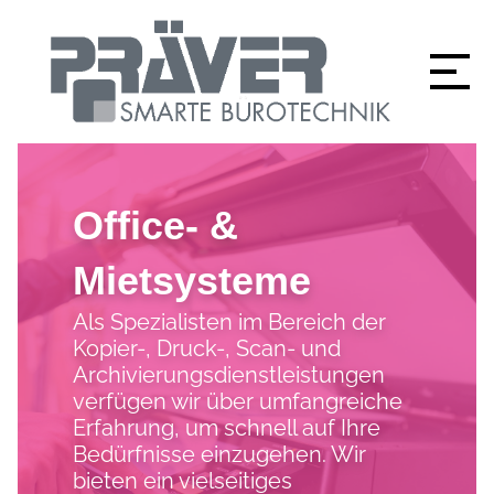
Office- &
Mietsysteme
Als Spezialisten im Bereich der
Kopier-, Druck-, Scan- und
Archivierungsdienstleistungen
verfügen wir über umfangreiche
Erfahrung, um schnell auf Ihre
Bedürfnisse einzugehen. Wir
bieten ein vielseitiges