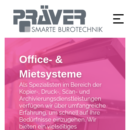
Office- &
Mietsysteme
Als Spezialisten im Bereich der
Kopier-, Druck-, Scan- und
Archivierungsdienstleistungen
verfügen wir über umfangreiche
Erfahrung, um schnell auf Ihre
Bedürfnisse einzugehen. Wir
bieten ein vielseitiges